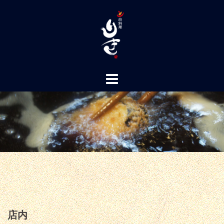
コ
ン
テ
ン
ツ
へ
ス
キ
ッ
プ
店内