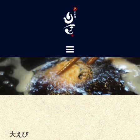
コ
ン
テ
ン
ツ
へ
ス
キ
ッ
プ
大えび