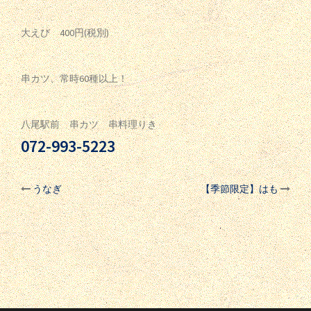
大えび 400円(税別)
串カツ、常時60種以上！
八尾駅前 串カツ 串料理りき
072-993-5223
うなぎ
【季節限定】はも
投
稿
ナ
ビ